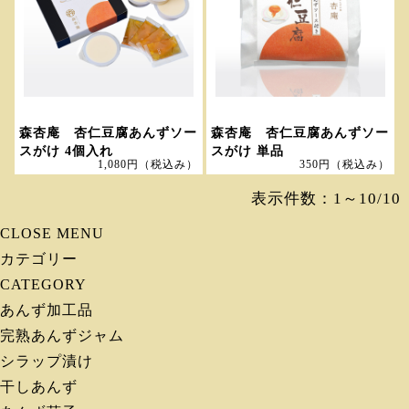
森杏庵 杏仁豆腐あんずソー
森杏庵 杏仁豆腐あんずソー
スがけ 4個入れ
スがけ 単品
1,080円
（税込み）
350円
（税込み）
表示件数：1～10/10
CLOSE MENU
カテゴリー
CATEGORY
あんず加工品
完熟あんずジャム
シラップ漬け
干しあんず