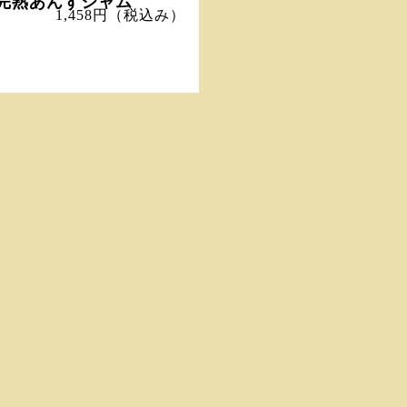
完熟あんずジャム
1,458円
（税込み）