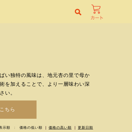
け
ぱい独特の風味は、地元杏の里で母か
術を加えることで、より一層味わい深
さい。
はこちら
表示順 :
価格の低い順
価格の高い順
更新日順