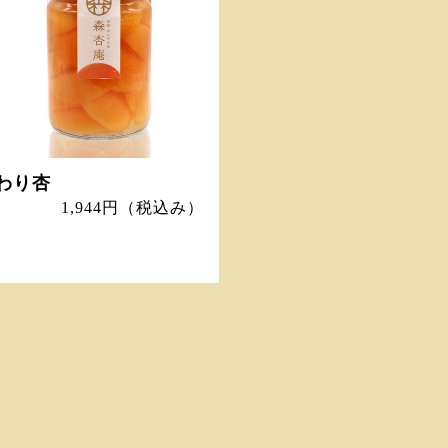
わり杏
1,944円
（税込み）