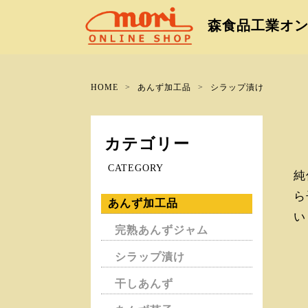
森食品工業オ
HOME
あんず加工品
シラップ漬け
カテゴリー
CATEGORY
純
ら
あんず加工品
い
完熟あんずジャム
シラップ漬け
干しあんず