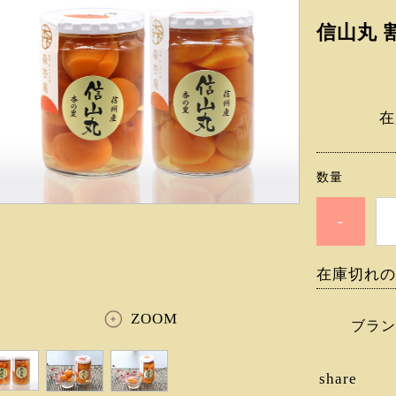
信山丸 
在
数量
-
在庫切れの
ZOOM
ブラン
share