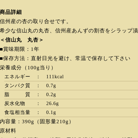
商品詳細
信州産の杏の取り合せです。
希少な信山丸の丸杏、信州産あんずの割杏をシラップ
＜信山丸 丸杏＞
■賞味期限：1年
■保存方法：直射日光を避け、常温で保存して下さい
栄養成分（100g当り）
エネルギー ： 111kcal
タンパク質 ： 0.7g
脂 質 ： 0.2g
炭水化物 ： 26.6g
食塩相当量 ： 0.1g
内容量：390g（固形量210g）
原材料