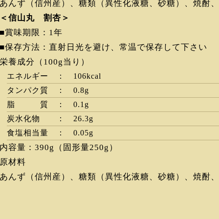
あんず（信州産）、糖類（異性化液糖、砂糖）、焼酎、食
＜信山丸 割杏＞
■賞味期限：1年
■保存方法：直射日光を避け、常温で保存して下さい
栄養成分（100g当り）
エネルギー ： 106kcal
タンパク質 ： 0.8g
脂 質 ： 0.1g
炭水化物 ： 26.3g
食塩相当量 ： 0.05g
内容量：390g（固形量250g）
原材料
あんず（信州産）、糖類（異性化液糖、砂糖）、焼酎、食