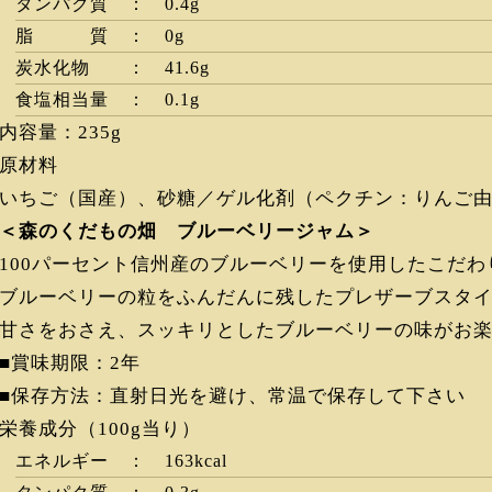
タンパク質 ： 0.4g
脂 質 ： 0g
炭水化物 ： 41.6g
食塩相当量 ： 0.1g
内容量：235g
原材料
いちご（国産）、砂糖／ゲル化剤（ペクチン：りんご
＜森のくだもの畑 ブルーベリージャム＞
100パーセント信州産のブルーベリーを使用したこだわ
ブルーベリーの粒をふんだんに残したプレザーブスタ
甘さをおさえ、スッキリとしたブルーベリーの味がお
■賞味期限：2年
■保存方法：直射日光を避け、常温で保存して下さい
栄養成分（100g当り）
エネルギー ： 163kcal