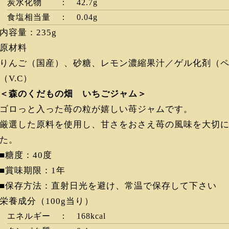
炭水化物 ： 42.7g
食塩相当量 ： 0.04g
内容量：235g
原材料
りんご（国産）、砂糖、レモン濃縮果汁／ゲル化剤（
（V.C）
＜森のくだもの畑 いちごジャム＞
ゴロっと入った苺の粒が嬉しい苺ジャムです。
厳選した原料を使用し、甘さをおさえ苺の風味を大切
た。
■糖度：40度
■賞味期限：1年
■保存方法：直射日光を避け、常温で保存して下さい
栄養成分（100g当り）
エネルギー ： 168kcal