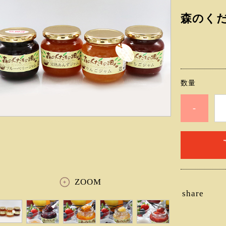
森のく
数量
-
ZOOM
share