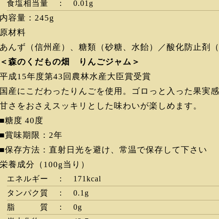
食塩相当量 ： 0.01g
内容量：245g
原材料
あんず（信州産）、糖類（砂糖、水飴）／酸化防止剤（V
＜森のくだもの畑 りんごジャム＞
平成15年度第43回農林水産大臣賞受賞
国産にこだわったりんごを使用。ゴロっと入った果実
甘さをおさえスッキリとした味わいが楽しめます。
■糖度 40度
■賞味期限：2年
■保存方法：直射日光を避け、常温で保存して下さい
栄養成分（100g当り）
エネルギー ： 171kcal
タンパク質 ： 0.1g
脂 質 ： 0g