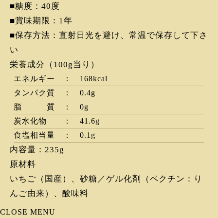
■糖度：40度
■賞味期限：1年
■保存方法：直射日光を避け、常温で保存して下さ
い
栄養成分（100g当り）
エネルギー ： 168kcal
タンパク質 ： 0.4g
脂 質 ： 0g
炭水化物 ： 41.6g
食塩相当量 ： 0.1g
内容量：235g
原材料
いちご（国産）、砂糖／ゲル化剤（ペクチン：り
んご由来）、酸味料
CLOSE MENU