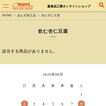
森食品工業オンラインショップ
HOME
あんず加工品
飲む杏仁豆腐
飲む杏仁豆腐
該当する商品がありません。
2026年08月
日
月
火
水
木
金
土
1
2
3
4
5
6
7
8